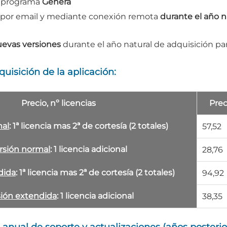
l programa
Genera
 por email y mediante conexión remota
durante el año na
uevas versiones
durante el año natural de adquisición para
uisición de la aplicación:
Precio, nº licencias
Prec
mal
: 1ª licencia mas 2ª de cortesía (2 totales)
57,52
rsión normal
: 1 licencia adicional
28,76
dida
: 1ª licencia mas 2ª de cortesía (2 totales)
94,92
sión extendida
: 1 licencia adicional
38,35
anual de soporte y actualizaciones (años posterio