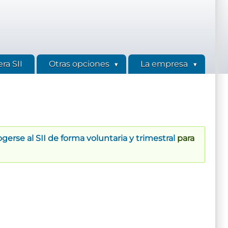
ra SII
Otras opciones
La empresa
gerse al SII de forma voluntaria y trimestral
para