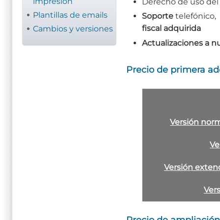
impresión
Derecho de uso de
Plantillas de emails
Soporte
telefónico,
fiscal adquirida
Cambios y versiones
Actualizaciones a n
Precio de primera adq
Versión nor
Ve
Versión exten
Ver
Precio de ampliación 