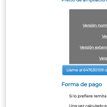
Versión nor
Ve
Versión exten
Ver
Llame al 647630109 o
Forma de pago
Si lo prefiere remit
Una vez calculado e