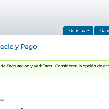
Generas
Gene
recio y Pago
de Facturación y Veri*Factu: Consideren la opción de
aco
ye: