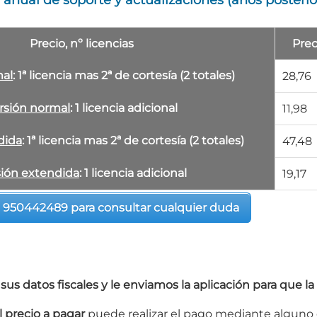
Precio, nº licencias
Prec
mal
: 1ª licencia mas 2ª de cortesía (2 totales)
28,76
rsión normal
: 1 licencia adicional
11,98
dida
: 1ª licencia mas 2ª de cortesía (2 totales)
47,48
sión extendida
: 1 licencia adicional
19,17
 950442489 para consultar cualquier duda
a sus datos fiscales y le enviamos la aplicación para que 
l precio a pagar
puede realizar el pago mediante alguno 