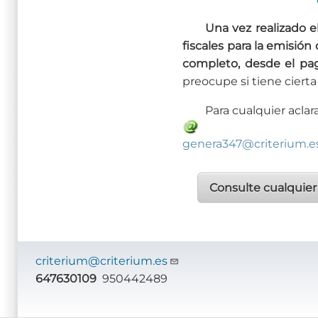
Una vez realizado 
fiscales para la emisión
completo, desde el pag
preocupe si tiene cierta
Para cualquier aclar
genera347@criterium.e
Consulte cualquier
criterium@criterium.es
647630109
950442489