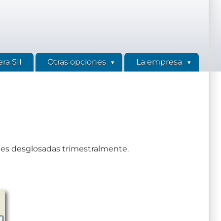
ra SII
Otras opciones
La empresa
ones desglosadas trimestralmente.