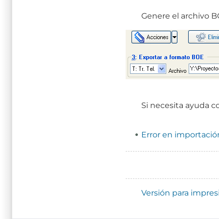
Genere el archivo B
Si necesita ayuda c
Error en importació
Enlaces
transversales
Versión para impres
de