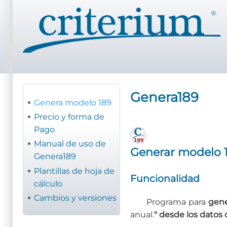
Pasar
al
contenido
principal
Genera189
Genera modelo 189
Precio y forma de
Pago
Manual de uso de
Generar modelo 1
Genera189
Plantillas de hoja de
Funcionalidad
cálculo
Cambios y versiones
Programa para
gene
anual.
" desde los datos 