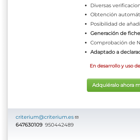
Diversas verificacione
Obtención automátic
Posibilidad de añadi
Generación de fiche
Comprobación de NI
Adaptado a declara
En desarrollo y uso de
Adquiéralo ahora 
criterium@criterium.es
647630109
950442489