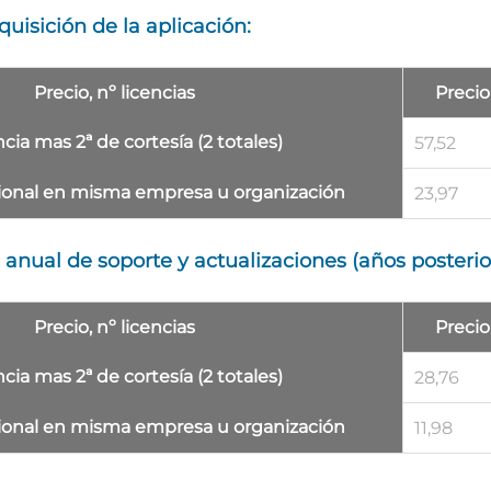
uisición de la aplicación:
Precio, nº licencias
Precio
encia mas 2ª de cortesía (2 totales)
57,52
ional
en misma empresa u organización
23,97
anual de soporte y actualizaciones (años posterio
Precio, nº licencias
Precio
encia mas 2ª de cortesía (2 totales)
28,76
ional
en misma empresa u organización
11,98