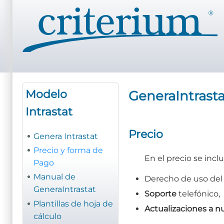
Pasar
al
contenido
principal
Modelo
GeneraIntrasta
Intrastat
Precio
Genera Intrastat
Precio y forma de
En el precio se inclu
Pago
Manual de
Derecho de uso de
GeneraIntrastat
Soporte
telefónico,
Plantillas de hoja de
Actualizaciones a n
cálculo