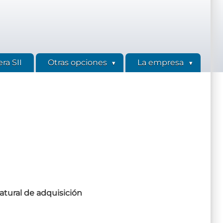
ra SII
Otras opciones
La empresa
atural de adquisición