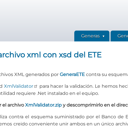
Generas
Gene
archivo xml con xsd del ETE
archivos XML generados por
GeneraETE
contra su esquem
ad
XmlValidator
para hacer la validación. Le hemos he
ilidad requiere .Net instalado en el equipo.
 el archivo
XmlValidator.zip
y descomprimirlo en el direc
aliza contra el esquema suministrado por el Banco de 
hemos creido conveniente unir ambos en un único archivo.