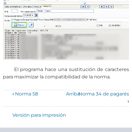
El programa hace una sustitución de caracteres
para maximizar la compatibilidad de la norma.
‹
Norma 58
Arriba
Norma 34 de pagarés
Enlaces
›
transversales
Versión para impresión
de
Book