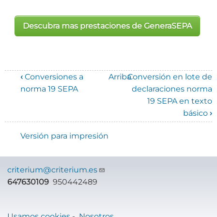
Descubra mas prestaciones de
GeneraSEPA
‹
Conversiones a
Arriba
Conversión en lote de
Enlaces
norma 19 SEPA
declaraciones norma
19 SEPA en texto
transversales
básico
›
de
Versión para impresión
Book
para
criterium@criterium.es
Manual
647630109
950442489
de
GeneraSEPA
Usamos cookies
-
Nosotros