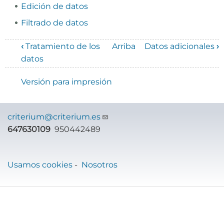
Edición de datos
Filtrado de datos
‹
Tratamiento de los
Arriba
Datos adicionales
›
Enlaces
datos
transversales
Versión para impresión
de
Book
criterium@criterium.es
para
647630109
950442489
Manual
de
Usamos cookies
-
Nosotros
uso
de
Genera182