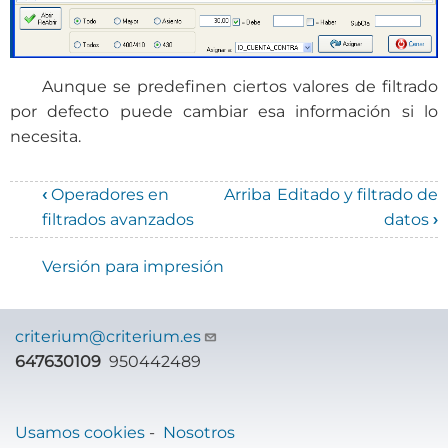
Aunque se predefinen ciertos valores de filtrado
por defecto puede cambiar esa información si lo
necesita.
‹
Operadores en
Arriba
Editado y filtrado de
Enlaces
filtrados avanzados
datos
›
transversales
Versión para impresión
de
Book
criterium@criterium.es
para
647630109
950442489
Manual
de
Usamos cookies
-
Nosotros